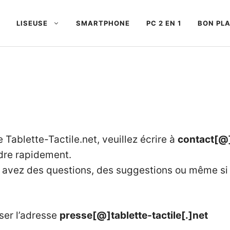
LISEUSE
SMARTPHONE
PC 2 EN 1
BON PL
 Tablette-Tactile.net, veuillez écrire à
contact[@]t
dre rapidement.
s avez des questions, des suggestions ou même si
liser l’adresse
presse[@]tablette-tactile[.]net