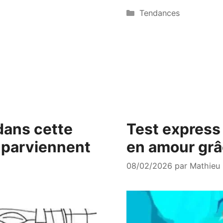
Catégories
Tendances
 dans cette
Test express
y parviennent
en amour grâc
08/02/2026
par
Mathieu 