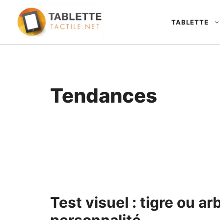
Aller
au
TABLETTE
contenu
Tendances
Test visuel : tigre ou a
personnalité