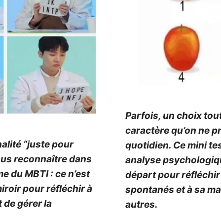
Parfois, un choix to
caractère qu’on ne p
alité “juste pour
quotidien. Ce mini t
vous reconnaître dans
analyse psychologique
me du MBTI : ce n’est
départ pour réfléchir
roir pour réfléchir à
spontanés et à sa man
t de gérer la
autres.