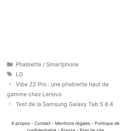
Catégories
Phablette / Smartphone
Étiquettes
LG
Vibe Z2 Pro : une phablette haut de
gamme chez Lenovo
Test de la Samsung Galaxy Tab S 8.4
A propos
-
Contact
-
Mentions légales
-
Politique de
confidentialité
-
Presse
-
Plan de site