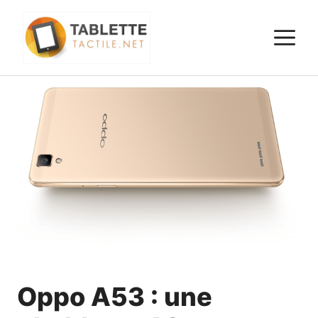
Aller
au
M
contenu
Oppo A53 : une