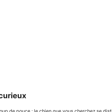
 curieux
 coup de pouce : le chien que vous cherchez se dis