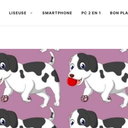
LISEUSE
SMARTPHONE
PC 2 EN 1
BON PL