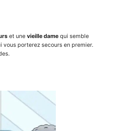
urs
et une
vieille dame
qui semble
ui vous porterez secours en premier.
des.