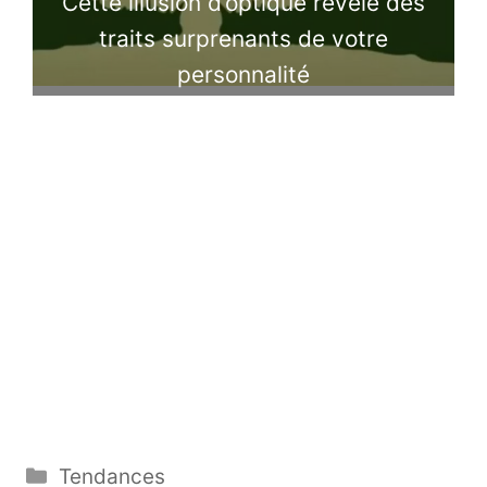
Cette illusion d’optique révèle des
traits surprenants de votre
personnalité
Catégories
Tendances