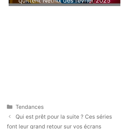
quittent Netflix dès février 2025
Catégories
Tendances
Qui est prêt pour la suite ? Ces séries
font leur grand retour sur vos écrans