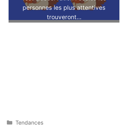
personnes les plus attentives
trouveront…
Catégories
Tendances