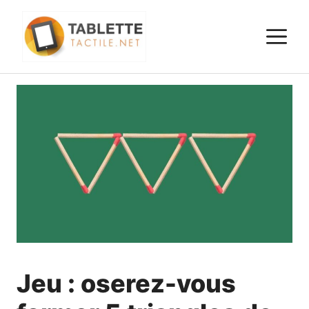
Aller
au
M
contenu
Jeu : oserez-vous