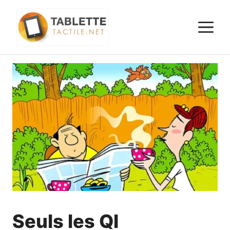
Aller
au
M
contenu
Seuls les QI