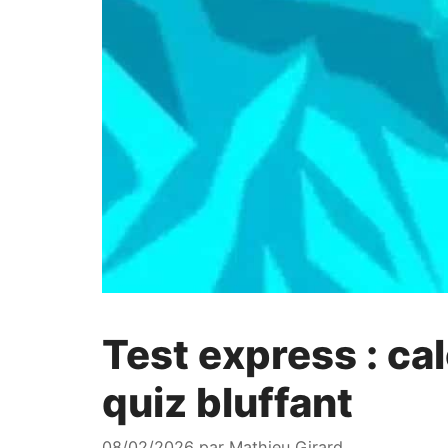
Test express : ca
quiz bluffant
08/02/2026
par
Mathieu Girard