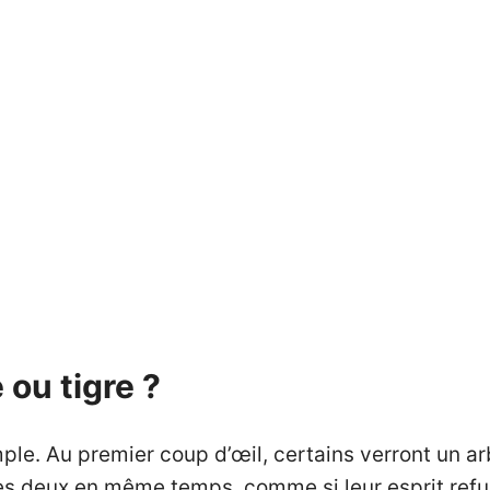
 ou tigre ?
. Au premier coup d’œil, certains verront un arbr
les deux en même temps, comme si leur esprit refu