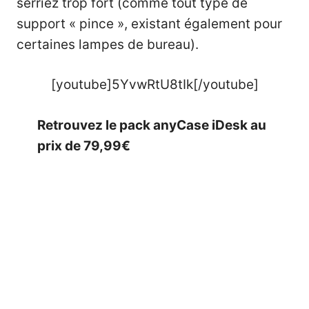
serriez trop fort (comme tout type de
support « pince », existant également pour
certaines lampes de bureau).
[youtube]5YvwRtU8tIk[/youtube]
Retrouvez le pack anyCase iDesk au
prix de 79,99€