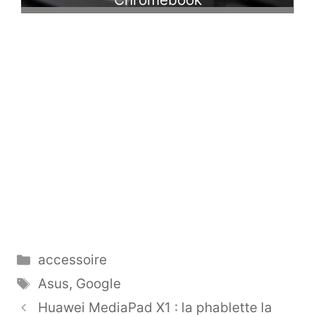
Catégories
accessoire
Étiquettes
Asus
,
Google
Huawei MediaPad X1 : la phablette la