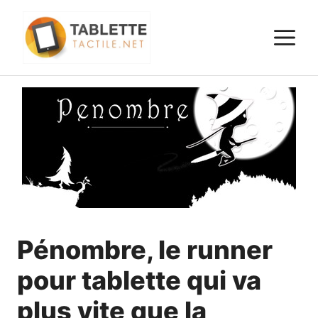
Aller
au
M
contenu
Pénombre, le runner
pour tablette qui va
plus vite que la