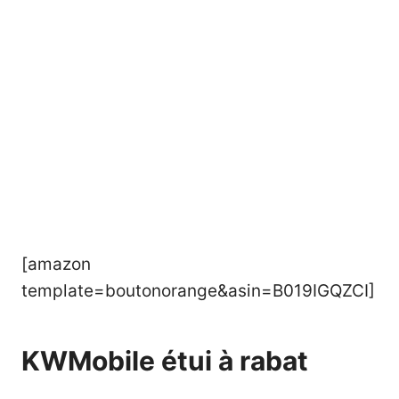
[amazon
template=boutonorange&asin=B019IGQZCI]
KWMobile étui à rabat