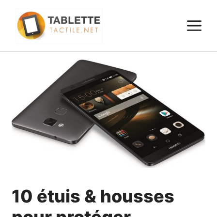
Aller
au
M
contenu
10 étuis & housses