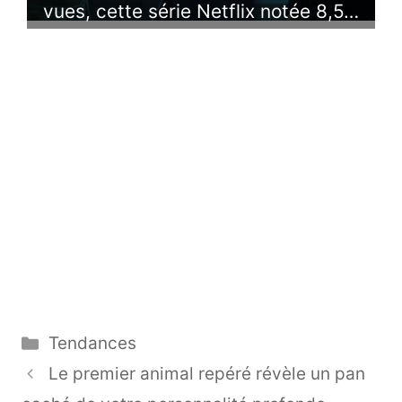
vues, cette série Netflix notée 8,5…
Catégories
Tendances
Le premier animal repéré révèle un pan