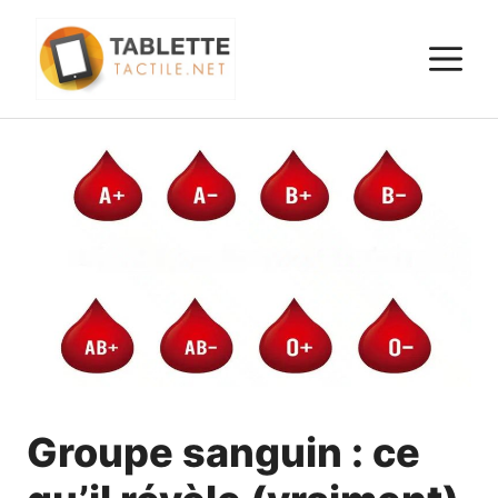
Aller
au
M
contenu
Groupe sanguin : ce