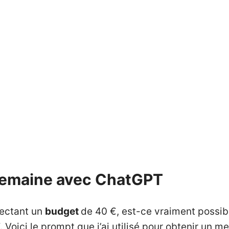
 semaine avec ChatGPT
pectant un
budget
de 40 €, est-ce vraiment possibl
. Voici le prompt que j’ai utilisé pour obtenir un 