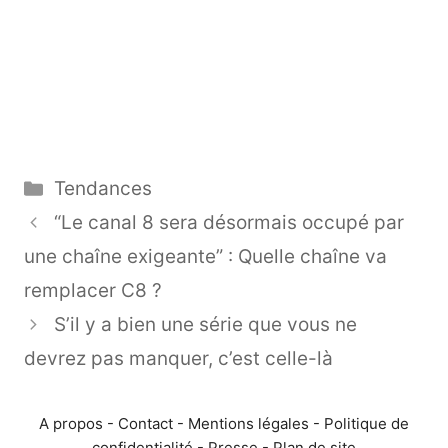
Catégories
Tendances
“Le canal 8 sera désormais occupé par
une chaîne exigeante” : Quelle chaîne va
remplacer C8 ?
S’il y a bien une série que vous ne
devrez pas manquer, c’est celle-là
A propos
-
Contact
-
Mentions légales
-
Politique de
confidentialité
-
Presse
-
Plan de site