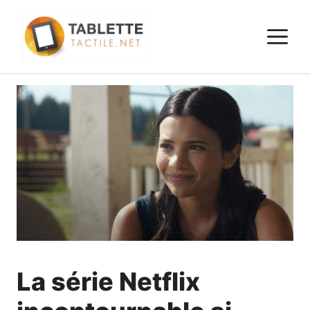
Aller
au
M
contenu
La série Netflix