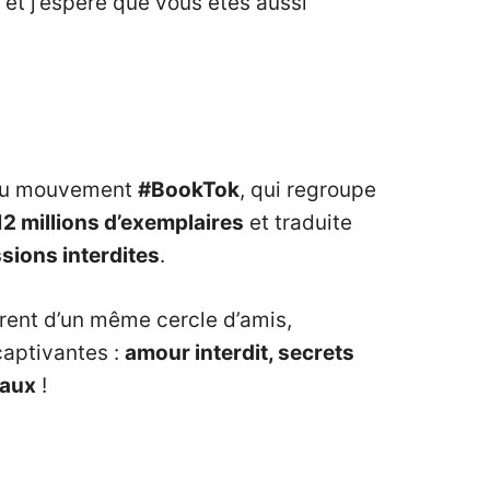
 et j’espère que vous êtes aussi
 au mouvement
#BookTok
, qui regroupe
12 millions d’exemplaires
et traduite
sions interdites
.
rent d’un même cercle d’amis,
captivantes :
amour interdit, secrets
taux
!