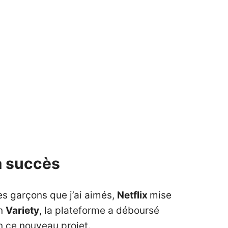
à succès
es garçons que j’ai aimés,
Netflix
mise
on
Variety
, la plateforme a déboursé
n ce nouveau projet.