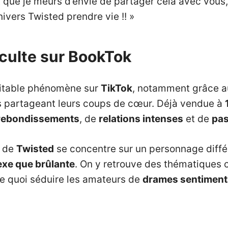
 que je meurs d’envie de partager cela avec vous,
univers Twisted prendre vie !! »
 culte sur BookTok
ritable phénomène sur
TikTok
, notamment grâce
partageant leurs coups de cœur. Déjà vendue à
rebondissements
, de
relations intenses
et de
pas
e de
Twisted
se concentre sur un personnage diffé
xe que brûlante
. On y retrouve des thématiques 
e quoi séduire les amateurs de
drames sentimen