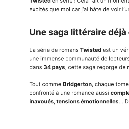
Twisted
en série ! Cela fait un moment
excités que moi car j’ai hâte de voir l’
Une saga littéraire déjà
La série de romans
Twisted
est un vé
une immense communauté de lecteurs 
dans
34 pays
, cette saga regorge de
Tout comme
Bridgerton
, chaque tom
confronté à une romance aussi
comple
inavoués, tensions émotionnelles
… D