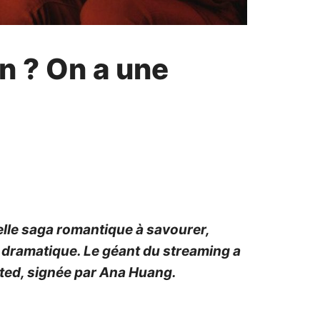
n ? On a une
lle saga romantique à savourer,
e dramatique. Le géant du streaming a
isted, signée par Ana Huang.