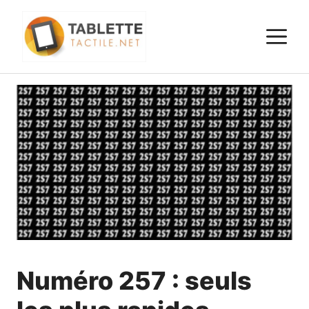
Aller
au
M
contenu
Numéro 257 : seuls