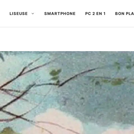
LISEUSE
SMARTPHONE
PC 2 EN 1
BON PL