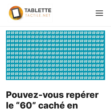
Aller
au
M
contenu
Pouvez-vous repérer
le “60” caché en