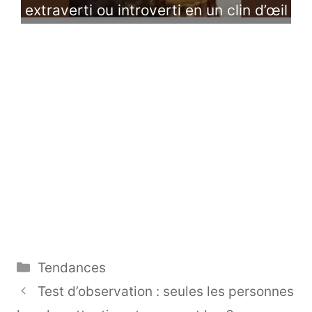
extraverti ou introverti en un clin d’œil
Catégories
Tendances
Test d’observation : seules les personnes