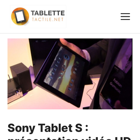
Aller
au
M
contenu
Sony Tablet S :