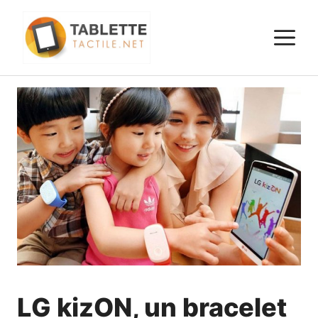
Aller
au
M
contenu
LG kizON, un bracelet