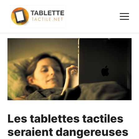
Aller
au
M
contenu
Les tablettes tactiles
seraient dangereuses