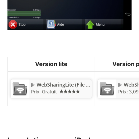
Version lite
Version 
WebSharingLite (File Manager)
Prix:
Gratuit
Prix:
3,09