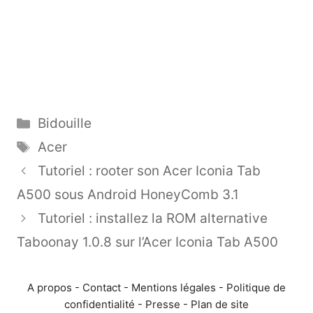
Catégories
Bidouille
Étiquettes
Acer
Tutoriel : rooter son Acer Iconia Tab
A500 sous Android HoneyComb 3.1
Tutoriel : installez la ROM alternative
Taboonay 1.0.8 sur l’Acer Iconia Tab A500
A propos
-
Contact
-
Mentions légales
-
Politique de
confidentialité
-
Presse
-
Plan de site