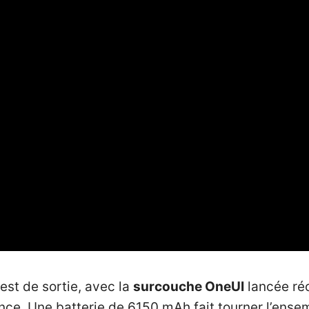
 est de sortie, avec la
surcouche OneUI
lancée r
e. Une batterie de 6150 mAh fait tourner l’ensem