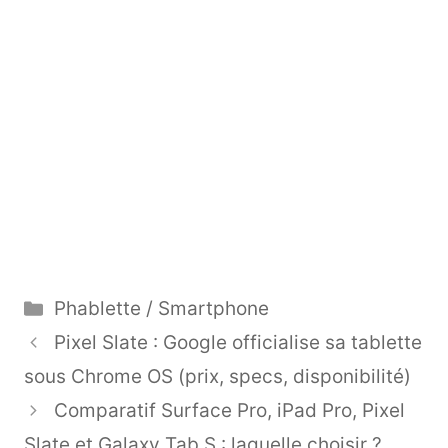
Catégories
Phablette / Smartphone
Pixel Slate : Google officialise sa tablette
sous Chrome OS (prix, specs, disponibilité)
Comparatif Surface Pro, iPad Pro, Pixel
Slate et Galaxy Tab S : laquelle choisir ?