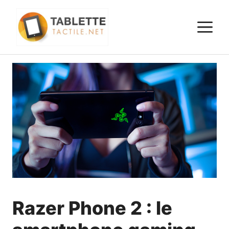
Aller
au
M
contenu
Razer Phone 2 : le