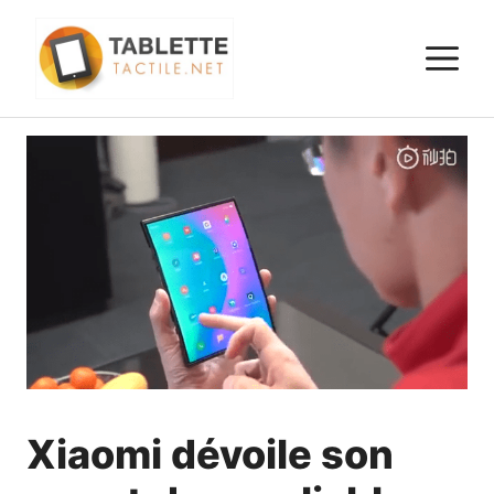
Aller
au
M
contenu
Xiaomi dévoile son