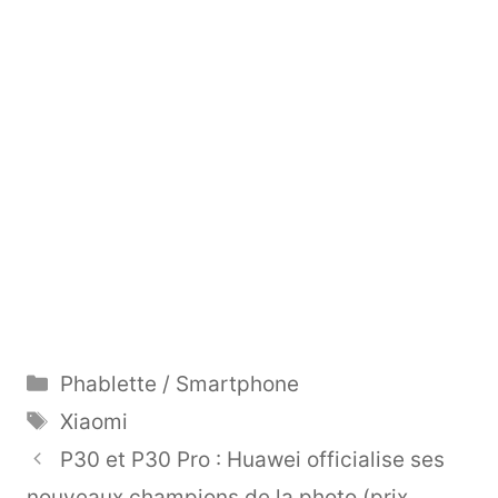
Catégories
Phablette / Smartphone
Étiquettes
Xiaomi
P30 et P30 Pro : Huawei officialise ses
nouveaux champions de la photo (prix,