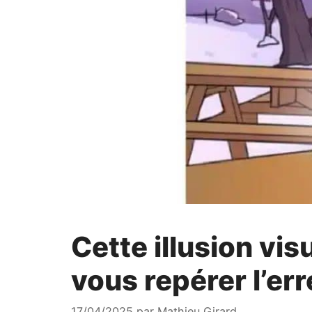
Cette illusion vis
vous repérer l’err
17/04/2025
par
Mathieu Girard