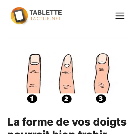
Aller
au
M
contenu
La forme de vos doigts