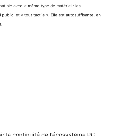
patible avec le même type de matériel : les
blic, et « tout tactile ». Elle est autosuffisante, en
s.
r la continuité de l’écosystème PC,