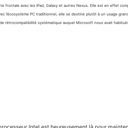
tte frontale avec les iPad, Galaxy et autres Nexus. Elle est en effet com
 l’écosystème PC traditionnel, elle se destine plutôt à un usage grand pu
e rétrocompatibilité systématique auquel Microsoft nous avait habitué
rocesseur Intel est heureusement là pour mainteni