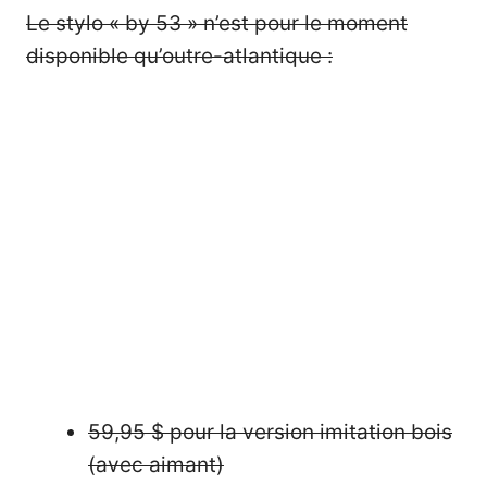
Le stylo « by 53 » n’est pour le moment
disponible qu’outre-atlantique :
59,95 $
pour la version imitation bois
(avec aimant)