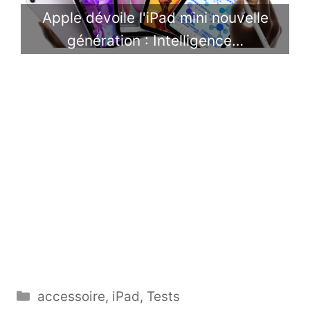
Apple dévoile l'iPad mini nouvelle
génération : Intelligence…
Catégories
accessoire
,
iPad
,
Tests