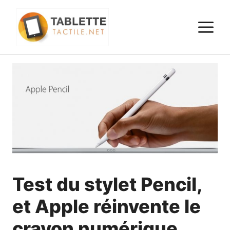
Aller
au
M
contenu
Test du stylet Pencil,
et Apple réinvente le
crayon numérique