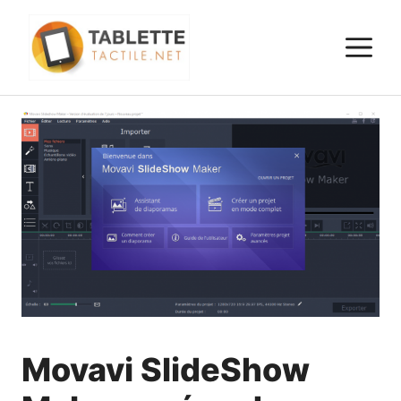
Aller
au
M
contenu
Movavi SlideShow