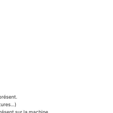
présent.
itures…)
présent sur la machine.