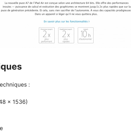
iques
techniques :
048 x 1536)
ge