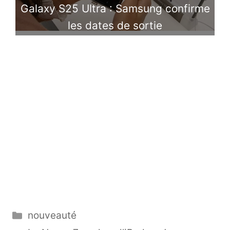
Galaxy S25 Ultra : Samsung confirme
les dates de sortie
Catégories
nouveauté