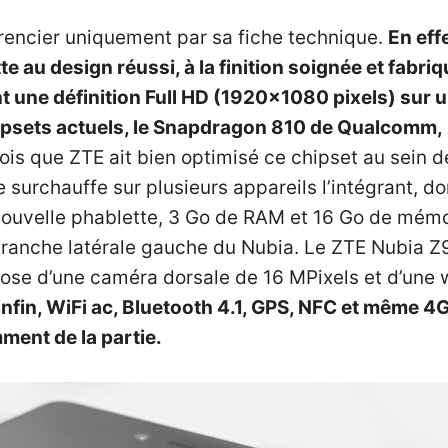
érencier uniquement par sa fiche technique.
En eff
te au design réussi, à la finition soignée et fabri
nt une définition Full HD (1920×1080 pixels) sur 
chipsets actuels, le Snapdragon 810 de Qualcomm,
fois que ZTE ait bien optimisé ce chipset au sein
surchauffe sur plusieurs appareils l’intégrant, d
nouvelle phablette, 3 Go de RAM et 16 Go de mémoi
a tranche latérale gauche du Nubia. Le ZTE Nubia 
ose d’une caméra dorsale de 16 MPixels et d’une 
nfin, WiFi ac, Bluetooth 4.1, GPS, NFC et même 4
ment de la partie.