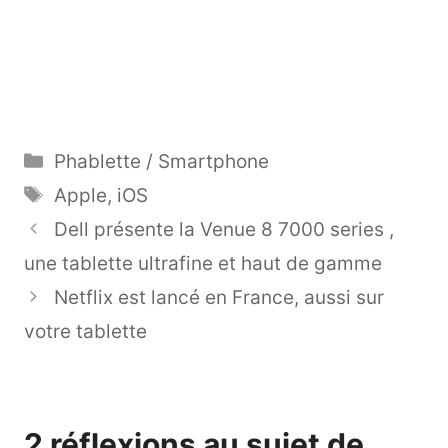
Catégories
Phablette / Smartphone
Étiquettes
Apple
,
iOS
Dell présente la Venue 8 7000 series ,
une tablette ultrafine et haut de gamme
Netflix est lancé en France, aussi sur
votre tablette
2 réflexions au sujet de