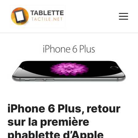
Aller
au
M
contenu
iPhone 6 Plus, retour
sur la première
phablette d’Apple