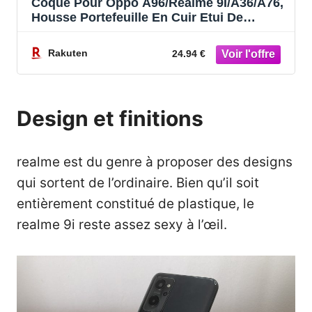
Coque Pour Oppo A96/Realme 9I/A36/A76,
Housse Portefeuille En Cuir Etui De
Protection Avec Slim Tpu Silicone Bumper
Antichoc Magnétique Flip Case, Porte
Rakuten
24.94 €
Cartes (Rouge)[HOU993076]
Design et finitions
realme est du genre à proposer des designs
qui sortent de l’ordinaire. Bien qu’il soit
entièrement constitué de plastique, le
realme 9i reste assez sexy à l’œil.