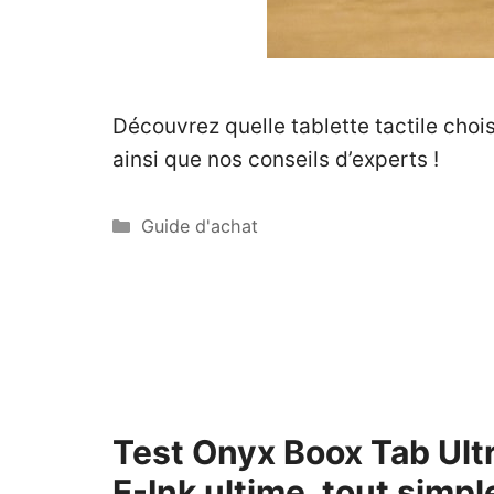
Découvrez quelle tablette tactile choi
ainsi que nos conseils d’experts !
Catégories
Guide d'achat
Test Onyx Boox Tab Ultra
E-Ink ultime, tout simp