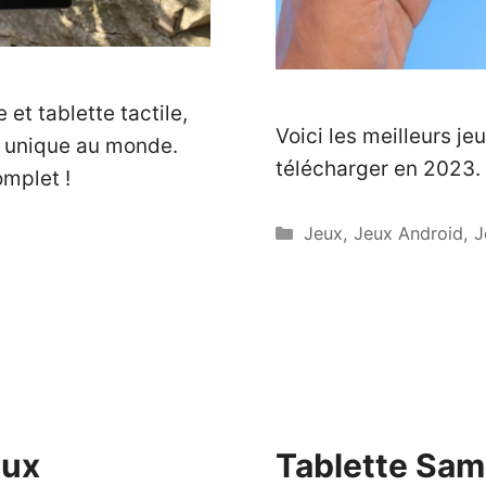
et tablette tactile,
Voici les meilleurs je
e unique au monde.
télécharger en 2023.
omplet !
Catégories
Jeux
,
Jeux Android
,
J
aux
Tablette Sam