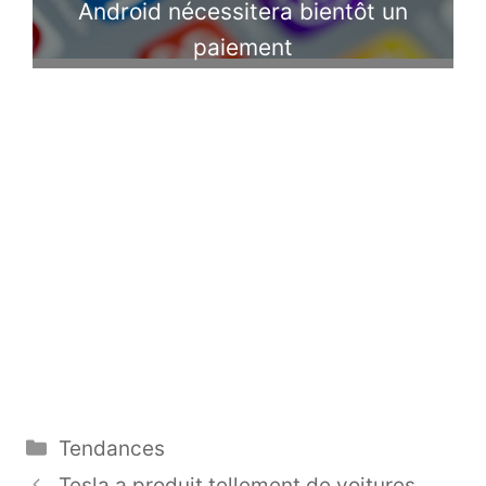
Android nécessitera bientôt un
paiement
Catégories
Tendances
Tesla a produit tellement de voitures