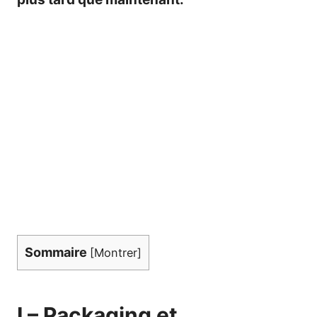
Sommaire
[
Montrer
]
I – Packaging et